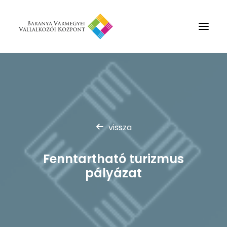
Rólunk
Szolgáltatások
Hírek
vissza
Partnerek
Kapcsolat
Fenntartható turizmus
Keresés
pályázat