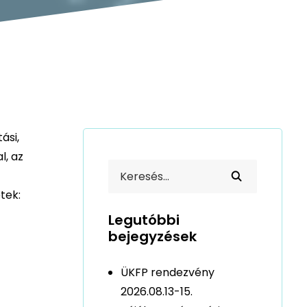
ási,
l, az
tek:
Legutóbbi
bejegyzések
ÜKFP rendezvény
2026.08.13-15.