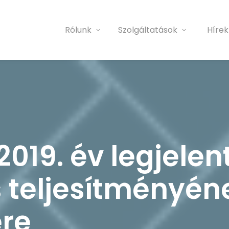
Rólunk
Szolgáltatások
Hírek
 2019. év legjele
 teljesítményén
ére