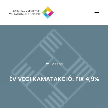
Rólunk
Szolgáltatások
Hírek
Partnerek
vissza
Kapcsolat
ÉV VÉGI KAMATAKCIÓ: FIX 4,9%
Keresés