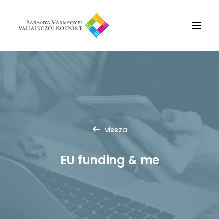
Rólunk
Szolgáltatások
Hírek
Partnerek
vissza
Kapcsolat
EU funding & me
Keresés