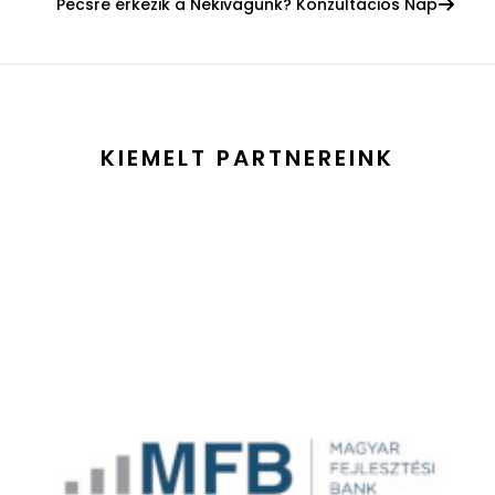
Pécsre érkezik a Nekivágunk? Konzultációs Nap
KIEMELT PARTNEREINK