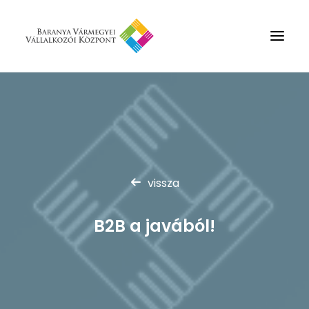
Rólunk
Szolgáltatások
Hírek
Partnerek
vissza
Kapcsolat
B2B a javából!
Keresés