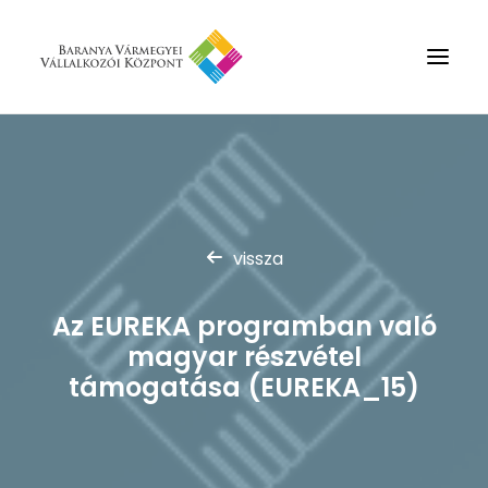
Rólunk
Szolgáltatások
Hírek
vissza
Partnerek
Az EUREKA programban való
Kapcsolat
magyar részvétel
Keresés
támogatása (EUREKA_15)