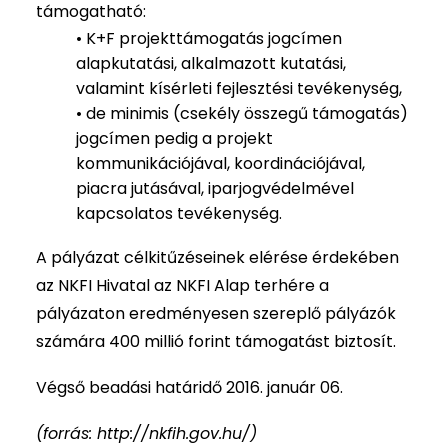
támogatható:
• K+F projekttámogatás jogcímen
alapkutatási, alkalmazott kutatási,
valamint kísérleti fejlesztési tevékenység,
• de minimis (csekély összegű támogatás)
jogcímen pedig a projekt
kommunikációjával, koordinációjával,
piacra jutásával, iparjogvédelmével
kapcsolatos tevékenység.
A pályázat célkitűzéseinek elérése érdekében
az NKFI Hivatal az NKFI Alap terhére a
pályázaton eredményesen szereplő pályázók
számára 400 millió forint támogatást biztosít.
Végső beadási határidő 2016. január 06.
(forrás: http://nkfih.gov.hu/)