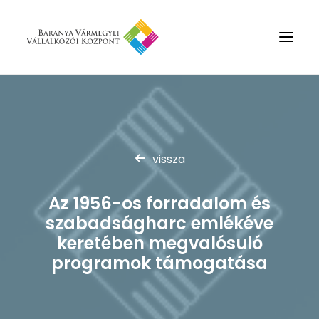
Rólunk
Szolgáltatások
vissza
Hírek
Partnerek
Az 1956-os forradalom és
Kapcsolat
szabadságharc emlékéve
Keresés
keretében megvalósuló
programok támogatása