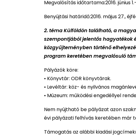
Megvalósítás időtartama:2016. június 1.
Benyújtási határidő:2016. május 27., éjfél
2. téma Külföldön található, a magy
szempontjából jelentős hagyatékok 
közgyűjteményben történő elhelyezésé
program keretében megvalósuló tá
Pályázók köre:
• Könyvtár: ODR könyvtárak.
• Levéltár: köz- és nyilvános magánlev
• Múzeum: működési engedéllyel rende
Nem nyújtható be pályázat azon szak
évi pályázati felhívás keretében már 
Támogatás az alábbi kiadási jogcímekr