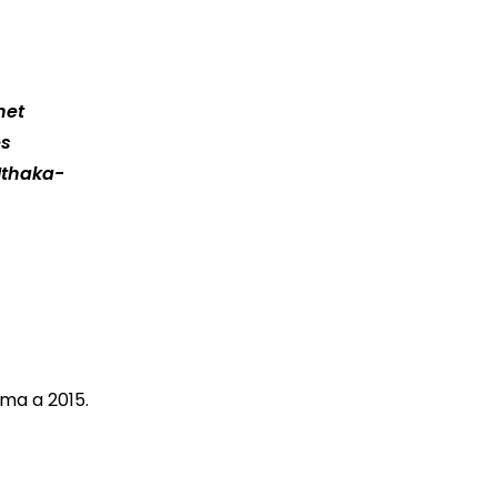
net
és
 Ithaka-
ma a 2015.