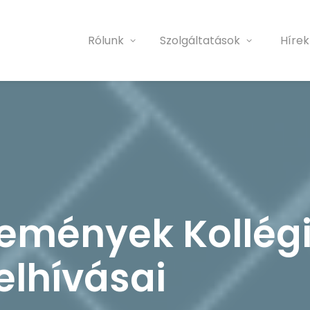
Rólunk
Szolgáltatások
Hírek
emények Kollégi
elhívásai