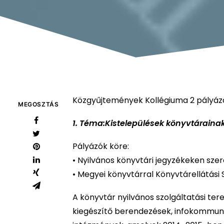
Közgyűjtemények Kollégiuma 2 pályázat
MEGOSZTÁS
1. Téma:Kistelepülések könyvtárainak
Pályázók köre:
• Nyilvános könyvtári jegyzékeken sze
• Megyei könyvtárral Könyvtárellátási
A könyvtár nyilvános szolgáltatási ter
kiegészítő berendezések, infokommuni