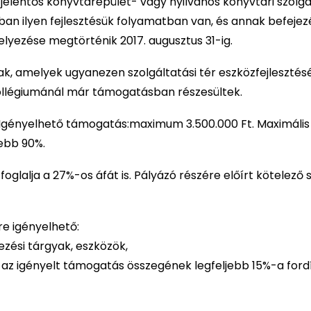
lentős könyvtárépület- vagy nyilvános könyvtári szolgá
-ban ilyen fejlesztésük folyamatban van, és annak befejez
lyezése megtörténik 2017. augusztus 31-ig.
, amelyek ugyanezen szolgáltatási tér eszközfejlesztés
llégiumánál már támogatásban részesültek.
. Igényelhető támogatás:maximum 3.500.000 Ft. Maximális
jebb 90%.
oglalja a 27%-os áfát is. Pályázó részére előírt kötelező s
e igényelhető:
ezési tárgyak, eszközök,
az igényelt támogatás összegének legfeljebb 15%-a ford