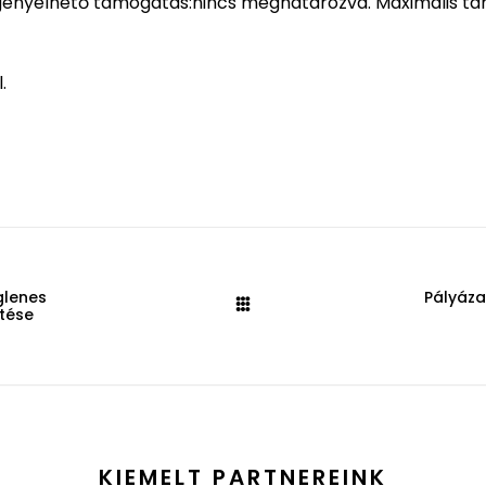
Igényelhető támogatás:nincs meghatározva. Maximális t
.
glenes
Pályáza
etése
KIEMELT PARTNEREINK