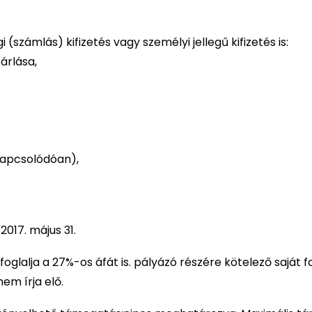
gi (számlás) kifizetés vagy személyi jellegű kifizetés is:
árlása,
 kapcsolódóan),
2017. május 31.
oglalja a 27%-os áfát is. pályázó részére kötelező saját f
nem írja elő.