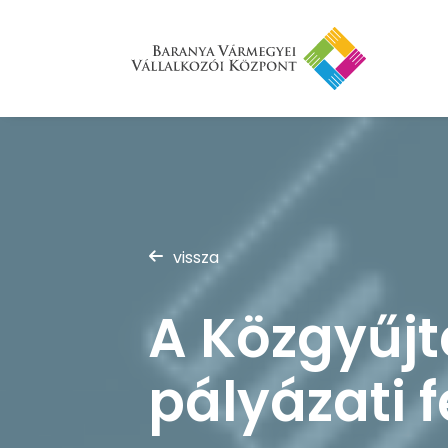
vissza
A Közgyűjt
pályázati f