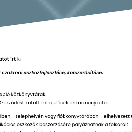
ot írt ki.
 szakmai eszközfejlesztése, korszerűsítése.
replő közkönyvtárak.
 Szerződést kötött települések önkormányzatai.
eiben – telephelyén vagy fiókkönyvtárában – elhelyezett ú
kációs eszközök beszerzésére pályázhatnak a felsorolt