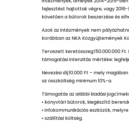
intézmények, amelyek 2014–2015-ben je
fejlesztést hajtottak végre, vagy 2016
követően a bútorok beszerzése és elhe
Azok az intézmények nem pályázhatnak
korábban az NKA Közgyűjtemények Ko
Tervezett keretösszeg:150.000.000 Ft
támogatási intenzitás mértéke: legfel
Nevezési díj:10.000 Ft – mely magában f
az összköltség minimum 10%-a.
Támogatás az alábbi kiadási jogcímekr
• könyvtári bútorok, kiegészítő berend
• infokommunikációs eszközök, melyre 
• szállítási költség.