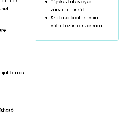
ltató tér
Tájékoztatás nyári
ését
zárvatartásról
Szakmai konferencia
vállalkozások számára
ére
aját forrás
ítható,