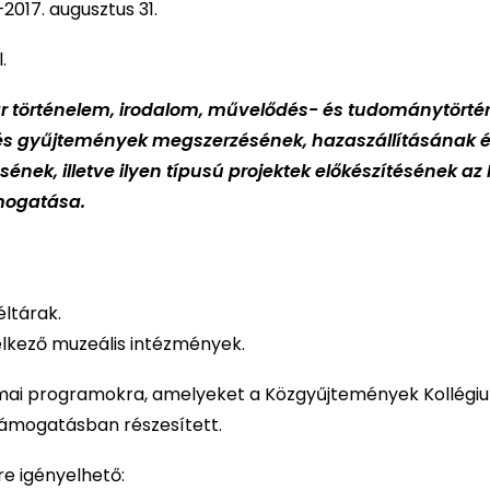
–2017. augusztus 31.
.
ar történelem, irodalom, művelődés- és tudománytörté
és gyűjtemények megszerzésének, hazaszállításának 
nek, illetve ilyen típusú projektek előkészítésének az
mogatása.
éltárak.
lkező muzeális intézmények.
mai programokra, amelyeket a Közgyűjtemények Kollégiu
támogatásban részesített.
e igényelhető: