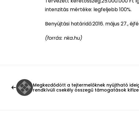
Tervezett keretösszeg:25.000.000 Ft 
intenzitás mértéke: legfeljebb 100%.
Benyújtási határidő:2016. május 27., éjfél
(forrás: nka.hu)
Megkezdődött a tejtermelőknek nyújtható idei
rendkívüli csekély összegű támogatások kifiz