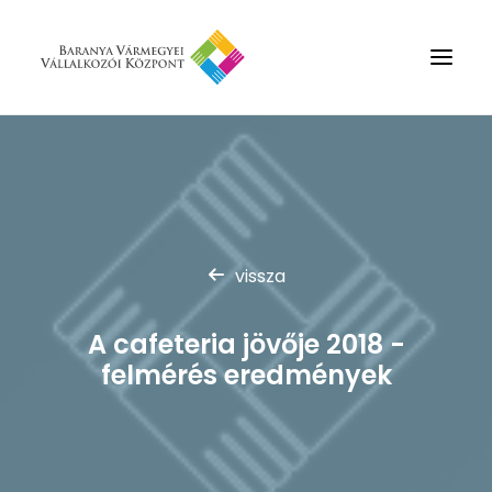
Rólunk
Szolgáltatások
Hírek
vissza
Partnerek
Kapcsolat
A cafeteria jövője 2018 -
Keresés
felmérés eredmények