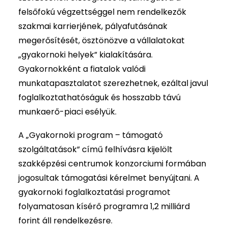
felsőfokú végzettséggel nem rendelkezők
szakmai karrierjének, pályafutásának
megerősítését, ösztönözve a vállalatokat
„gyakornoki helyek” kialakítására.
Gyakornokként a fiatalok valódi
munkatapasztalatot szerezhetnek, ezáltal javul
foglalkoztathatóságuk és hosszabb távú
munkaerő-piaci esélyük.
A „Gyakornoki program – támogató
szolgáltatások” című felhívásra kijelölt
szakképzési centrumok konzorciumi formában
jogosultak támogatási kérelmet benyújtani. A
gyakornoki foglalkoztatási programot
folyamatosan kísérő programra 1,2 milliárd
forint áll rendelkezésre.