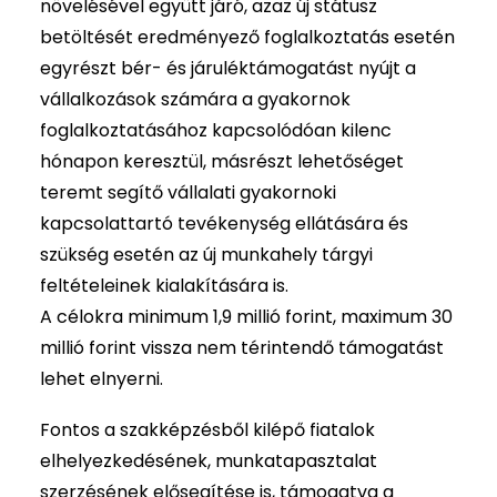
növelésével együtt járó, azaz új státusz
betöltését eredményező foglalkoztatás esetén
egyrészt bér- és járuléktámogatást nyújt a
vállalkozások számára a gyakornok
foglalkoztatásához kapcsolódóan kilenc
hónapon keresztül, másrészt lehetőséget
teremt segítő vállalati gyakornoki
kapcsolattartó tevékenység ellátására és
szükség esetén az új munkahely tárgyi
feltételeinek kialakítására is.
A célokra minimum 1,9 millió forint, maximum 30
millió forint vissza nem térintendő támogatást
lehet elnyerni.
Fontos a szakképzésből kilépő fiatalok
elhelyezkedésének, munkatapasztalat
szerzésének elősegítése is, támogatva a