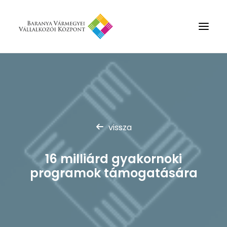
Rólunk
Szolgáltatások
Hírek
vissza
Partnerek
Kapcsolat
16 milliárd gyakornoki
Keresés
programok támogatására